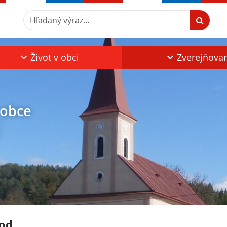
Hľadaný výraz...
Život v obci
Zverejňova
 obce
od