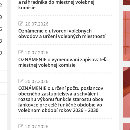
a náhradníka do miestnej volebnej
2
komisie
9
20.07.2026
6
Oznámenie o utvorení volebných
obvodov a určení volebných miestností
3
0
20.07.2026
OZNÁMENIE o vymenovaní zapisovateľa
miestnej volebnej komisie
20.07.2026
OZNÁMENIE o určení počtu poslancov
obecného zastupiteľstva a schválení
rozsahu výkonu funkcie starostu obce
Jankovce pre celé funkčné obdobie vo
volebnom období rokov 2026 – 2030
20.07.2026