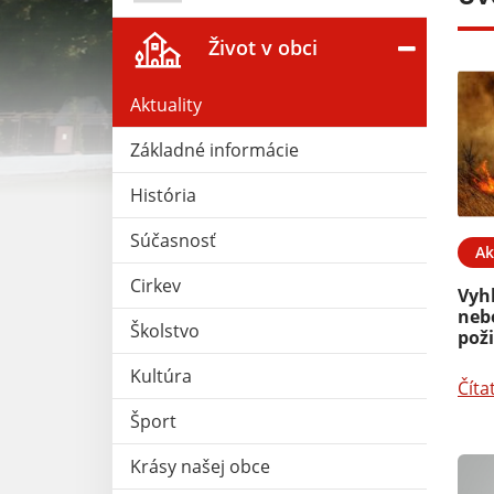
Život v obci
Aktuality
Základné informácie
História
Súčasnosť
26. FEB 2026
Aktuality
23. JAN 2026
Ak
Cirkev
ovných
Zmeny v registrácii chovu
Vyh
2026
neb
Školstvo
pož
Čítať ďalej
Kultúra
Číta
Šport
Krásy našej obce