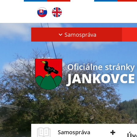
Samospráva
Oficiálne stránky
JANKOVCE
Samospráva
Úv