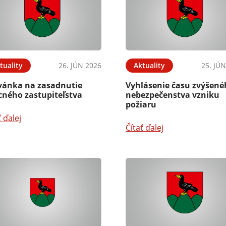
tuality
26. JÚN 2026
Aktuality
25. JÚ
vánka na zasadnutie
Vyhlásenie času zvýšen
cného zastupiteľstva
nebezpečenstva vzniku
požiaru
ť ďalej
Čítať ďalej