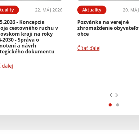
tuality
22. MÁJ 2026
Aktuality
20. MÁJ
5.2026 - Koncepcia
Pozvánka na verejné
voja cestovného ruchu v
zhromaždenie obyvateľo
šovskom kraji na roky
obce
-2030 - Správa o
notení a návrh
Čítať ďalej
ategického dokumentu
ť ďalej