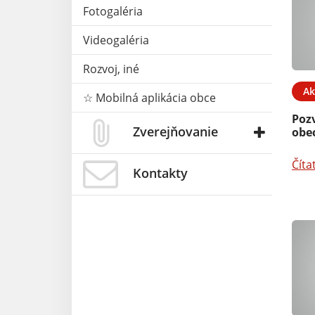
Fotogaléria
Videogaléria
Rozvoj, iné
05. JAN 2026
Aktuality
30. SEP 2025
Ak
☆ Mobilná aplikácia obce
harmonogram
Projekt podporený z
 pre rok 2026
rozpočtu PSK
Poz
Zverejňovanie
obe
Čítať ďalej
Číta
Kontakty