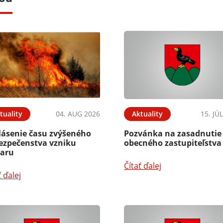
tuality
04. AUG 2026
Aktuality
15. JÚ
lásenie času zvýšeného
Pozvánka na zasadnutie
ezpečenstva vzniku
obecného zastupiteľstva
iaru
Čítať ďalej
ť ďalej