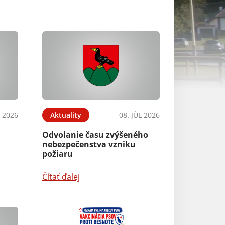
L 2026
Aktuality
08. JÚL 2026
Aktuality
Odvolanie času zvýšeného
CHRÁŇME PRÍR
nebezpečenstva vzniku
POŽIARMI
požiaru
Čítať ďalej
Čítať ďalej