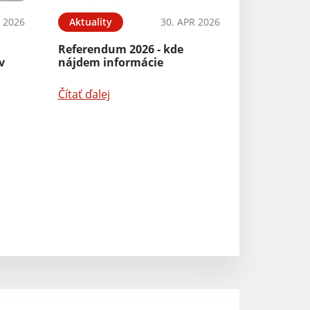
 2026
Aktuality
30. APR 2026
Aktuality
Referendum 2026 - kde
v
nájdem informácie
Pozvánka na za
Obecného zastup
Čítať ďalej
Čítať ďalej