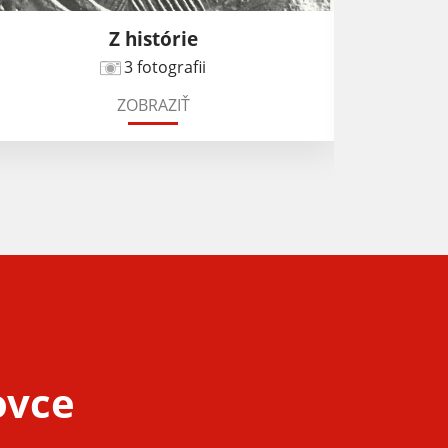
Z histórie
Od
3 fotografii
ZOBRAZIŤ
ovce