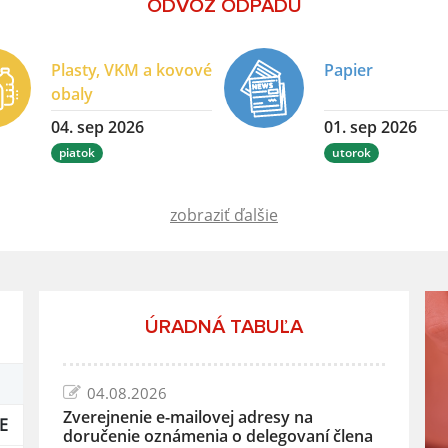
ODVOZ ODPADU
Plasty, VKM a kovové
Papier
obaly
04. sep 2026
01. sep 2026
piatok
utorok
zobraziť ďalšie
ÚRADNÁ TABUĽA
04.08.2026
Zverejnenie e-mailovej adresy na
E
doručenie oznámenia o delegovaní člena