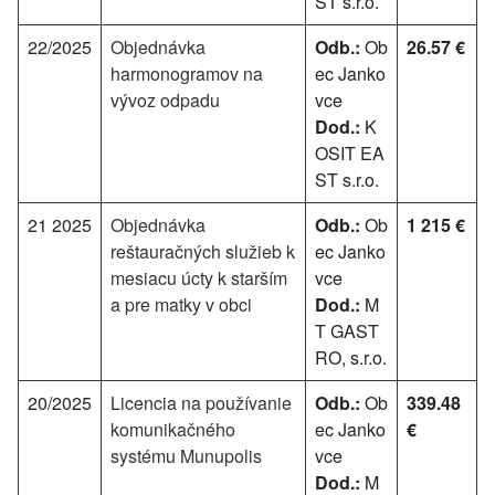
ST s.r.o.
22/2025
Objednávka
Odb.:
Ob
26.57 €
harmonogramov na
ec Janko
vývoz odpadu
vce
Dod.:
K
OSIT EA
ST s.r.o.
21 2025
Objednávka
Odb.:
Ob
1 215 €
reštauračných služieb k
ec Janko
mesiacu úcty k starším
vce
a pre matky v obci
Dod.:
M
T GAST
RO, s.r.o.
20/2025
Licencia na používanie
Odb.:
Ob
339.48
komunikačného
ec Janko
€
systému Munupolis
vce
Dod.:
M