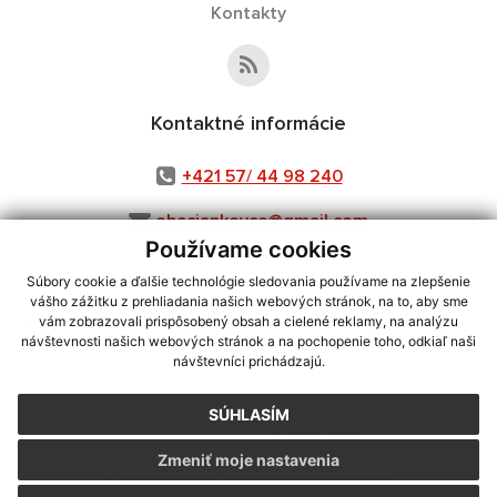
Kontakty
Kontaktné informácie
+421 57/ 44 98 240
obecjankovce@gmail.com
Používame cookies
Súbory cookie a ďalšie technológie sledovania používame na zlepšenie
vášho zážitku z prehliadania našich webových stránok, na to, aby sme
využite možnosť získavania aktuálnych informácií s využitím RSS
,
vám zobrazovali prispôsobený obsah a cielené reklamy, na analýzu
CMS systém (redakčný) systém ECHELON 2,
Mapa stránok
,
web portál
,
návštevnosti našich webových stránok a na pochopenie toho, odkiaľ naši
návštevníci prichádzajú.
webhosting
,
webex.digital, s.r.o.
,
domény
,
registrácia domény
,
spoločnosť webex.digital, s.r.o.
,
technický prevádzkovateľ
SÚHLASÍM
Posledná aktualizácia:
05.08.2026
Zmeniť moje nastavenia
Vytlačiť stránku
|
Vyhlásenie o prístupnosti
Autorské práva
|
Cookies