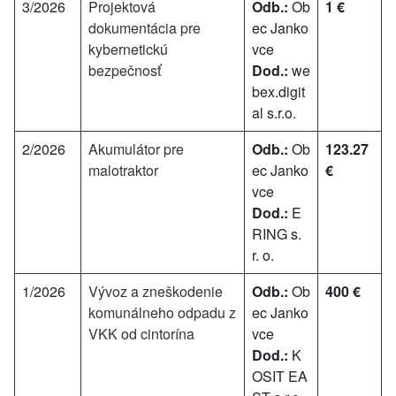
3/2026
Projektová
Odb.:
Ob
1 €
dokumentácia pre
ec Janko
kybernetickú
vce
bezpečnosť
Dod.:
we
bex.digit
al s.r.o.
2/2026
Akumulátor pre
Odb.:
Ob
123.27
malotraktor
ec Janko
€
vce
Dod.:
E
RING s.
r. o.
1/2026
Vývoz a zneškodenie
Odb.:
Ob
400 €
komunálneho odpadu z
ec Janko
VKK od cintorína
vce
Dod.:
K
OSIT EA