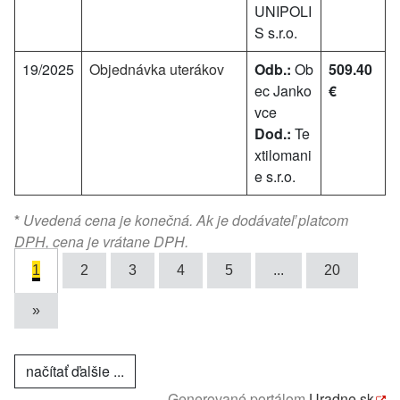
UNIPOLI
S s.r.o.
19/2025
Objednávka uterákov
Odb.:
Ob
509.40
ec Janko
€
vce
Dod.:
Te
xtilomani
e s.r.o.
*
Uvedená cena je konečná. Ak je dodávateľ platcom
DPH, cena je vrátane DPH.
1
2
3
4
5
...
20
»
načítať ďalšie ...
Generované portálom
Uradne.sk