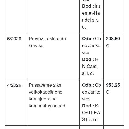
Dod.:
Int
ernet-Ha
ndel s.r.
o.
5/2026
Prevoz traktora do
Odb.:
Ob
208.60
servisu
ec Janko
€
vce
Dod.:
H
N Cars,
s. r. o.
4/2026
Pristavenie 2 ks
Odb.:
Ob
953.25
veľkokapcitného
ec Janko
€
kontajnera na
vce
komunálny odpad
Dod.:
K
OSIT EA
ST s.r.o.