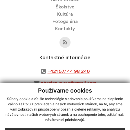
Školstvo
Kultúra
Fotogaléria
Kontakty
Kontaktné informácie
+421 57/ 44 98 240
obecjankovce@gmail.com
Používame cookies
Súbory cookie a ďalšie technológie sledovania používame na zlepšenie
vášho zážitku z prehliadania našich webových stránok, na to, aby sme
využite možnosť získavania aktuálnych informácií s využitím RSS
,
vám zobrazovali prispôsobený obsah a cielené reklamy, na analýzu
CMS systém (redakčný) systém ECHELON 2,
Mapa stránok
,
web portál
,
návštevnosti našich webových stránok a na pochopenie toho, odkiaľ naši
návštevníci prichádzajú.
webhosting
,
webex.digital, s.r.o.
,
domény
,
registrácia domény
,
spoločnosť webex.digital, s.r.o.
,
technický prevádzkovateľ