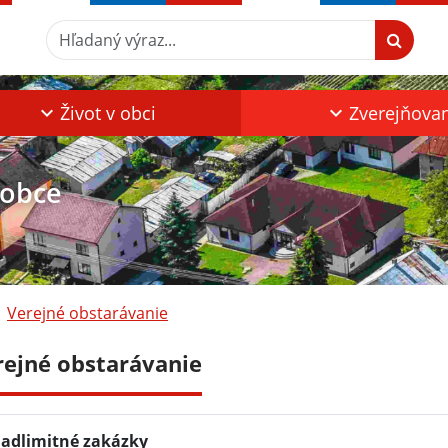
Hľadaný výraz...
Život v obci
Zverejňova
 obce
Verejné obstarávanie
rejné obstarávanie
adlimitné zakázky