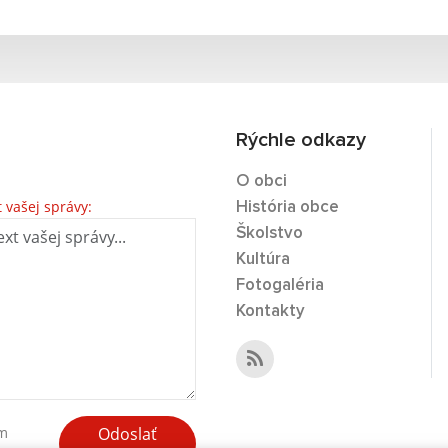
Rýchle odkazy
O obci
t vašej správy:
História obce
Školstvo
Kultúra
Fotogaléria
Kontakty
Odoslať
ím