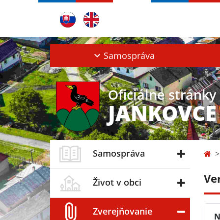
Samospráva
Oficiálne stránky
JANKOVCE
Samospráva
Ve
Život v obci
Zverejňovanie
N