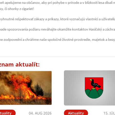
eň apelujeme na občanov, aby pri pohybe v prírode a v blízkosti lesa dbal
ky, či ohorky z cigariet!
vyhnutné rešpektovať zákazy a príkazy, ktoré vyznačujú vlastníci a užívatel
pade spozorovania požiaru neváhajte okamžite kontaktov Hasičský a záchra
 zodpovední a chráňme naše spoločné životné prostredie, majetok a bezp
znam aktualít:
tuality
04. AUG 2026
Aktuality
15. JÚ