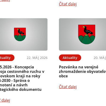
Čítať ďalej
tuality
22. MÁJ 2026
Aktuality
20. MÁJ
5.2026 - Koncepcia
Pozvánka na verejné
voja cestovného ruchu v
zhromaždenie obyvateľo
šovskom kraji na roky
obce
-2030 - Správa o
notení a návrh
Čítať ďalej
ategického dokumentu
ť ďalej