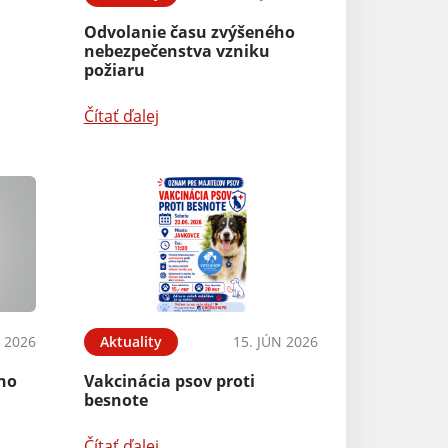
Odvolanie času zvýšeného
nebezpečenstva vzniku
požiaru
Čítať ďalej
N 2026
Aktuality
15. JÚN 2026
ého
Vakcinácia psov proti
besnote
Čítať ďalej