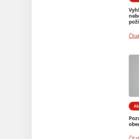
Vyh
neb
pož
Číta
Ak
Poz
obe
Číta