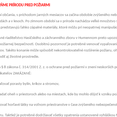
ŇME PRÍRODU PRED POŽIARMI
í občania, s príchodom jarných mesiacov sa začína obdobie zvýšeného nebe
dách a v lesoch. Po zimnom období sa v prírode nachádza veľké množstvo suc
 predstavujú ľahko zápalné materiály, ktoré môžu pri neopatrnej manipuláci
né riaditeľstvo Hasičského a záchranného zboru v Humennom preto upozor
požiarnej bezpečnosti. Osobitnú pozornosť je potrebné venovať vypaľovaniu 
ov. Takéto konanie môže spôsobiť nekontrolovateľné rozšírenie požiaru, oh
diť aj životné prostredie.
 § 8 zákona č. 314/2001 Z. z. o ochrane pred požiarmi v znení neskorších p
ikateľov ZAKÁZANÉ:
aľovať porasty bylín, kríkov a stromov,
ladať oheň v priestoroch alebo na miestach, kde by mohlo dôjsť k vzniku po
ľovať horľavé látky na voľnom priestranstve v čase zvýšeného nebezpečens
ru. Taktiež je potrebné dodržiavať všetky opatrenia ustanovené vyhláškou 