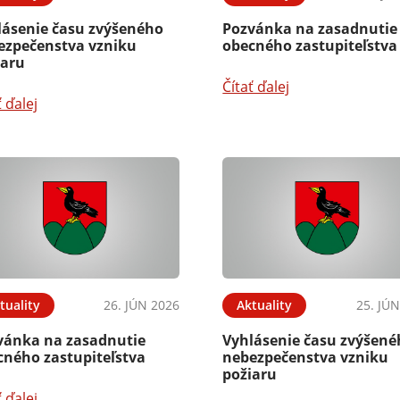
lásenie času zvýšeného
Pozvánka na zasadnutie
ezpečenstva vzniku
obecného zastupiteľstva
iaru
Čítať ďalej
ť ďalej
tuality
26. JÚN 2026
Aktuality
25. JÚ
vánka na zasadnutie
Vyhlásenie času zvýšen
cného zastupiteľstva
nebezpečenstva vzniku
požiaru
ť ďalej