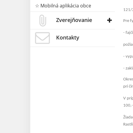
☆ Mobilná aplikácia obce
121/2
Zverejňovanie
Pre f
- faj
Kontakty
požia
- vyp
- zak
Okres
pri č
V prí
100,-
Žiada
Rastl