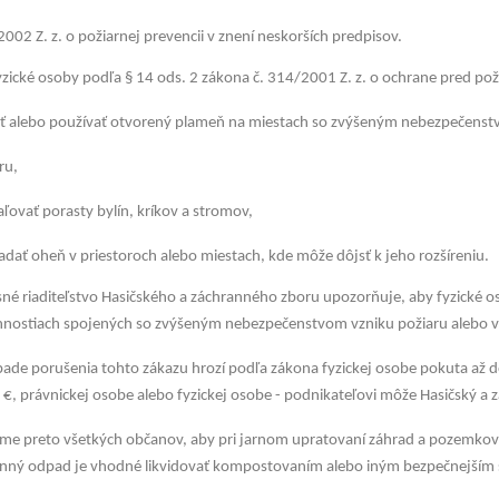
002 Z. z. o požiarnej prevencii v znení neskorších predpisov.
yzické osoby podľa § 14 ods. 2 zákona č. 314/2001 Z. z. o ochrane pred po
čiť alebo používať otvorený plameň na miestach so zvýšeným nebezpečens
ru,
aľovať porasty bylín, kríkov a stromov,
ladať oheň v priestoroch alebo miestach, kde môže dôjsť k jeho rozšíreniu.
né riaditeľstvo Hasičského a záchranného zboru upozorňuje, aby fyzické os
innostiach spojených so zvýšeným nebezpečenstvom vzniku požiaru alebo 
pade porušenia tohto zákazu hrozí podľa zákona fyzickej osobe pokuta až 
 €, právnickej osobe alebo fyzickej osobe - podnikateľovi môže Hasičský a 
me preto všetkých občanov, aby pri jarnom upratovaní záhrad a pozemkov
inný odpad je vhodné likvidovať kompostovaním alebo iným bezpečnejší