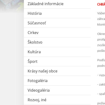
Základné informácie
CHRÁ
História
Vážen
záhra
Súčasnosť
ktoré
Cirkev
Okres
proti
Školstvo
zvyšk
Kultúra
poško
Podľa
Šport
podn
Krásy našej obce
- vyp
Fotogaléria
- zak
Videogaléria
- spa
Rozvoj, iné
požia