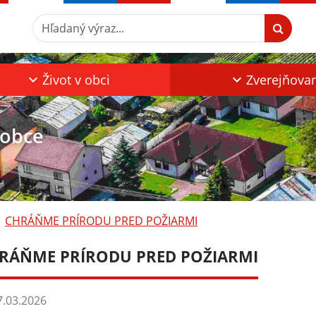
Hľadaný výraz...
Život v obci
Zverejňova
 obce
CHRÁŇME PRÍRODU PRED POŽIARMI
RÁŇME PRÍRODU PRED POŽIARMI
.03.2026