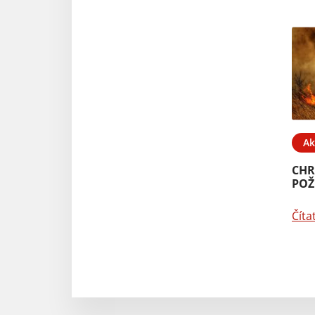
Ak
CHR
POŽ
Číta