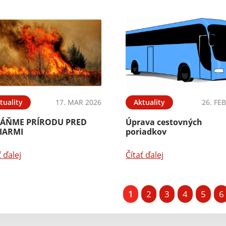
tuality
17. MAR 2026
Aktuality
26. FE
ÁŇME PRÍRODU PRED
Úprava cestovných
IARMI
poriadkov
ť ďalej
Čítať ďalej
1
2
3
4
5
6