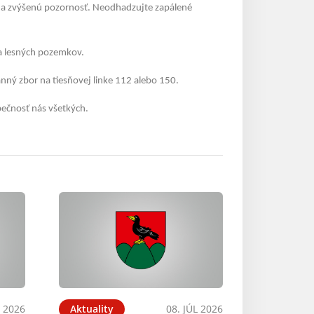
i na zvýšenú pozornosť. Neodhadzujte zapálené
ia lesných pozemkov.
nný zbor na tiesňovej linke 112 alebo 150.
ečnosť nás všetkých.
L 2026
Aktuality
08. JÚL 2026