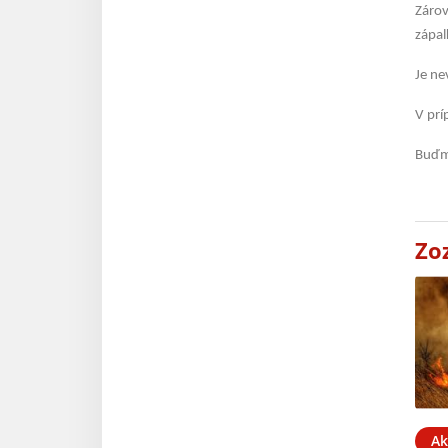
Zárov
zápal
Je ne
V prí
Buďme
Zo
Ak