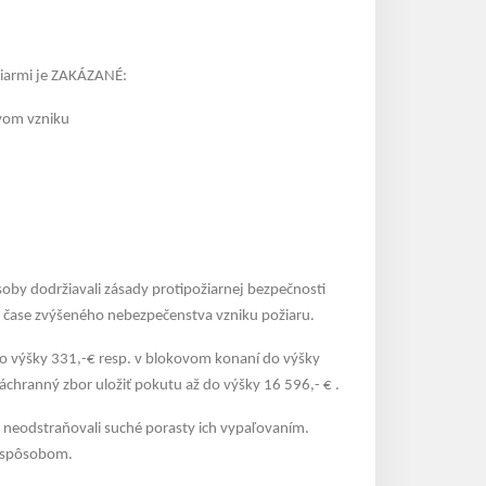
žiarmi je ZAKÁZANÉ:
tvom vzniku
oby dodržiavali zásady protipožiarnej bezpečnosti
v čase zvýšeného nebezpečenstva vzniku požiaru.
do výšky 331,-€ resp. v blokovom konaní do výšky
záchranný zbor uložiť pokutu až do výšky 16 596,- € .
 neodstraňovali suché porasty ich vypaľovaním.
m spôsobom.