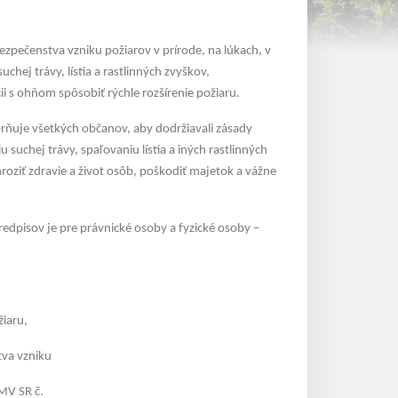
zpečenstva vzniku požiarov v prírode, na lúkach, v
hej trávy, lístia a rastlinných zvyškov,
i s ohňom spôsobiť rýchle rozšírenie požiaru.
ňuje všetkých občanov, aby dodržiavali zásady
suchej trávy, spaľovaniu lístia a iných rastlinných
roziť zdravie a život osôb, poškodiť majetok a vážne
redpisov je pre právnické osoby a fyzické osoby –
žiaru,
tva vzniku
MV SR č.