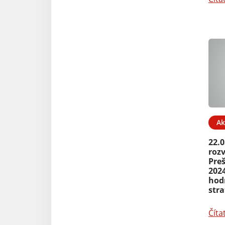
Ak
22.0
roz
Pre
2024
hod
str
Číta