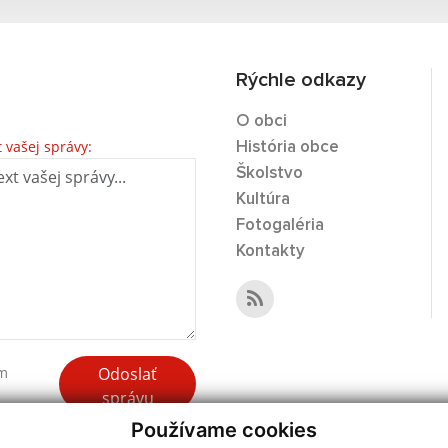
Rýchle odkazy
O obci
t vašej správy:
História obce
Školstvo
Kultúra
Fotogaléria
Kontakty
Odoslať
ím
správu
Používame cookies