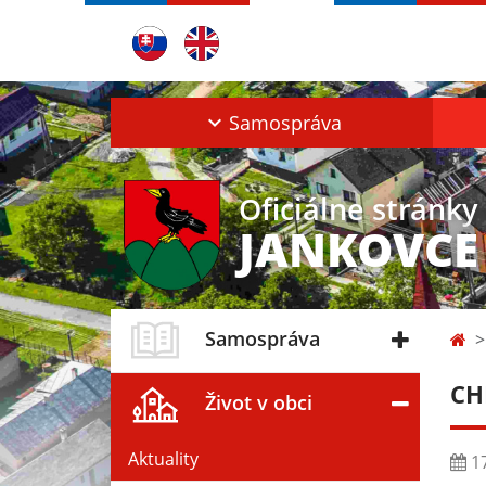
Samospráva
Oficiálne stránky
JANKOVCE
Samospráva
CH
Život v obci
Aktuality
17