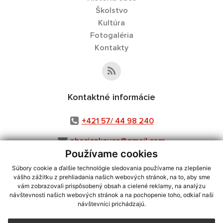
Školstvo
Kultúra
Fotogaléria
Kontakty
Kontaktné informácie
+421 57/ 44 98 240
obecjankovce@gmail.com
Používame cookies
Súbory cookie a ďalšie technológie sledovania používame na zlepšenie
vášho zážitku z prehliadania našich webových stránok, na to, aby sme
využite možnosť získavania aktuálnych informácií s využitím RSS
,
vám zobrazovali prispôsobený obsah a cielené reklamy, na analýzu
CMS systém (redakčný) systém ECHELON 2,
Mapa stránok
,
web portál
,
návštevnosti našich webových stránok a na pochopenie toho, odkiaľ naši
návštevníci prichádzajú.
webhosting
,
webex.digital, s.r.o.
,
domény
,
registrácia domény
,
spoločnosť webex.digital, s.r.o.
,
technický prevádzkovateľ