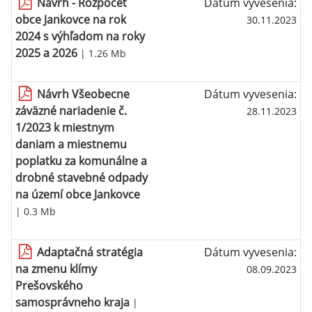
Návrh - Rozpočet
Dátum vyvesenia:
obce Jankovce na rok
30.11.2023
2024 s výhľadom na roky
2025 a 2026
| 1.26 Mb
Návrh Všeobecne
Dátum vyvesenia:
záväzné nariadenie č.
28.11.2023
1/2023 k miestnym
daniam a miestnemu
poplatku za komunálne a
drobné stavebné odpady
na území obce Jankovce
| 0.3 Mb
Adaptačná stratégia
Dátum vyvesenia:
na zmenu klímy
08.09.2023
Prešovského
samosprávneho kraja
|