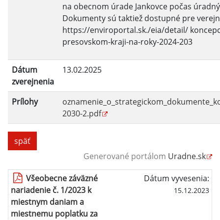
na obecnom úrade Jankovce počas úradný
Dokumenty sú taktiež dostupné pre verejn
https://enviroportal.sk./eia/detail/ konce
presovskom-kraji-na-roky-2024-203
Dátum
13.02.2025
zverejnenia
Prílohy
oznamenie_o_strategickom_dokumente_kon
2030-2.pdf
späť
Generované portálom
Uradne.sk
Všeobecne záväzné
Dátum vyvesenia:
nariadenie č. 1/2023 k
15.12.2023
miestnym daniam a
miestnemu poplatku za