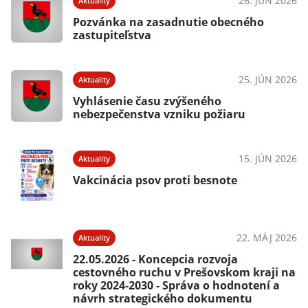
26. JÚN 2026
Aktuality
Pozvánka na zasadnutie obecného
zastupiteľstva
25. JÚN 2026
Aktuality
Vyhlásenie času zvýšeného
nebezpečenstva vzniku požiaru
15. JÚN 2026
Aktuality
Vakcinácia psov proti besnote
22. MÁJ 2026
Aktuality
22.05.2026 - Koncepcia rozvoja
cestovného ruchu v Prešovskom kraji na
roky 2024-2030 - Správa o hodnotení a
návrh strategického dokumentu