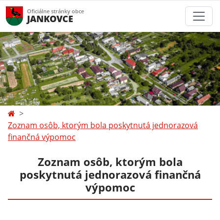
Oficiálne stránky obce
JANKOVCE
Zoznam osôb, ktorým bola poskytnutá jednorazová
finančná výpomoc
Zoznam osôb, ktorým bola
poskytnutá jednorazová finančná
výpomoc