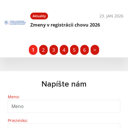
23. JAN 2026
Aktuality
Zmeny v registrácii chovu 2026
1
2
3
4
5
6
>
Napíšte nám
Meno:
Priezvisko: